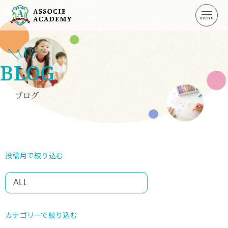
TOP
トップページ
BLOG
ABOUT
アソシエ・アカデミーとは
ブログ
CATEGORY
部門紹介
ACCESS
アクセス
投稿月で絞り込む
FAQ
よくある質問
NEWS
お知らせ
カテゴリーで絞り込む