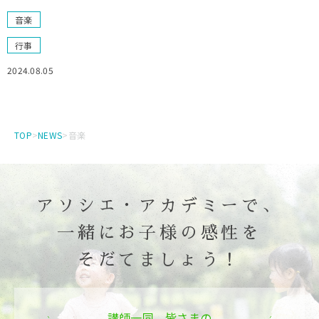
音楽
行事
2024.08.05
TOP
>
NEWS
>
音楽
アソシエ・アカデミーで、
一緒にお子様の感性を
そだてましょう！
講師一同、皆さまの