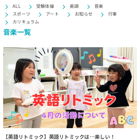
ALL
受験体操
英語
音楽
BLOG
ブログ
スポーツ
アート
お知らせ
行事
カリキュラム
音楽一覧
ご予約はこちら
お問い合わせはこちら
03-6459-5760
TEL.
平日10:00～12:30/13:30～18:00
【英語リトミック】英語リトミックは…楽しい！